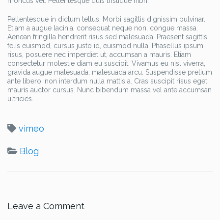
rhoncus vel. Pellentesque quis tristique nibh.
Pellentesque in dictum tellus. Morbi sagittis dignissim pulvinar.
Etiam a augue lacinia, consequat neque non, congue massa.
Aenean fringilla hendrerit risus sed malesuada. Praesent sagittis
felis euismod, cursus justo id, euismod nulla. Phasellus ipsum
risus, posuere nec imperdiet ut, accumsan a mauris. Etiam
consectetur molestie diam eu suscipit. Vivamus eu nisl viverra,
gravida augue malesuada, malesuada arcu. Suspendisse pretium
ante libero, non interdum nulla mattis a. Cras suscipit risus eget
mauris auctor cursus. Nunc bibendum massa vel ante accumsan
ultricies.
vimeo
Blog
Leave a Comment