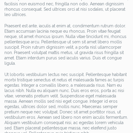
facilisis non euismod nec, fringilla non odio. Aenean dignissim
rhoncus consequat. Sed ultrices orci at nisi sodales, ut placerat
leo ultrices.
Praesent est ante, iaculis at enim at, condimentum rutrum dolor.
Etiam accumsan lacinia neque eu rhoncus. Proin vitae feugiat
neque, sit amet rhoncus ipsum. Nulla vitae tincidunt mi, rhoncus
pellentesque arcu. Pellentesque ut sem sit amet libero mollis
suscipit. Proin rutrum dignissim velit, a porta nisl ullamcorper
non. Praesent volutpat mattis metus, ut gravida risus fringilla sit
amet. Etiam interdum purus sed iaculis varius. Duis et congue
ligula.
Ut lobortis vestibulum lectus nec suscipit. Pellentesque habitant
morbi tristique senectus et netus et malesuada fames ac turpis
egestas. Integer a convallis libero, a malesuada risus. Nam eu
lacus nibh. Nulla eu aliquam nunc. Duis eros eros, porta ac nisi
vitae, venenatis pretium velit. Suspendisse eget malesuada
massa. Aenean mollis sed nisi eget congue. Integer id eros
egestas, ultrices dolor sed, mollis nunc. Maecenas semper
pretium neque nec volutpat. Donec sit amet porttitor risus, ut
vestibulum eros. Aenean sed libero non enim iaculis fermentum.
Aliquam vestibulum consequat nisi, ac egestas lorem vehicula
sed. Etiam placerat pellentesque massa, nec eleifend justo