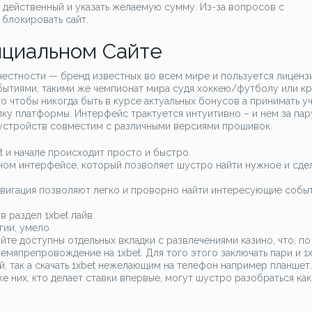
й действенный и указать желаемую сумму. Из-за вопросов с
блокировать сайт.
ициальном Сайте
 честности — бренд известных во всем мире и пользуется лиценз
обытиями, такими же чемпионат мира судя хоккею/футболу или к
го чтобы никогда быть в курсе актуальных бонусов а принимать уч
лку платформы. Интерфейс трактуется интуитивно – и нем за пар
 устройств совместим с различными версиями прошивок.
t и начале происходит просто и быстро.
ом интерфейсе, который позволяет шустро найти нужное и сде
вигация позволяют легко и проворно найти интересующие событ
 раздел 1xbet лайв.
гии, умело
йте доступны отдельных вкладки с развлечениями казино, что, по
емяпрепровождение на 1xbet. Для того этого заключать пари и 1x
, так а скачать 1xbet нежелающим на телефон например планшет.
е них, кто делает ставки впервые, могут шустро разобраться ка