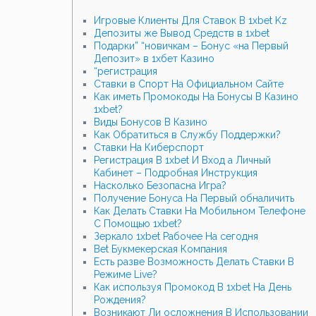
Игровые Клиенты Для Ставок В 1xbet Kz
Депозиты же Вывод Средств в 1xbet
Подарки” “новичкам – Бонус «на Первый
Депозит» в 1хбет Казино
“регистрация
Ставки в Спорт На Официальном Сайте
Как иметь Промокоды На Бонусы В Казино
1xbet?
Виды Бонусов В Казино
Как Обратиться в Службу Поддержки?
Ставки На Киберспорт
Регистрация В 1xbet И Вход а Личный
Кабинет – Подробная Инструкция
Насколько Безопасна Игра?
Получение Бонуса На Первый обналичить
Как Делать Ставки На Мобильном Телефоне
С Помощью 1xbet?
Зеркало 1xbet Рабочее На сегодня
Bet Букмекерская Компания
Есть разве Возможность Делать Ставки В
Режиме Live?
Как используя Промокод В 1xbet На День
Рождения?
Возникают Ли осложнения В Использовании