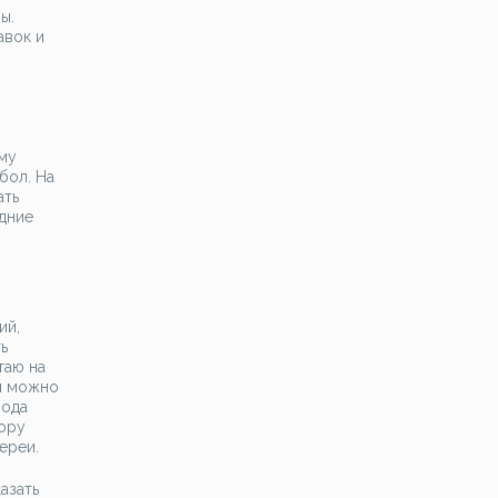
ы.
авок и
ему
бол. На
ать
едние
ий,
ь
таю на
ой можно
вода
тору
ереи.
азать