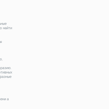
ьные
о найти
ны
о,
бразию.
ртивных
бразные
ени а