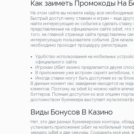
Как заиметь Промокоды На Бо
На этом сайте вы можете найду все необходимые
Быстрый доступ нему ставкам и играм – еще дру
найти интересующие их события а сделать ставку 
представленные на официальном сайте 1xbet, что
того, на главной странице сайта представлены са
интересующую пользователя события. Для начала
необходимо проходит процедуру регистрации.
Удобство использования на мобильных устройс
официального сайта.
Игрокам 1ХБет казино предлагается двумя спос
В приложение уже встроен скрипт антиблока, та
Иногда ставки могут быть доступнее из-за бло
В данным момент нас заведение находится на лид
клиентов. Поэтому на 1xbet kz можно найти впеча
бэттеров. Полным доступом ко все опциям порта
достоинством букмекера выступает мультиплатф
Виды Бонусов В Казино
Нет, это две разных букмекерских конторы, обла
установить приложение 1хБет на мобильный теле
зеркало 1xBet и две секунды. Сохранить моё имя,