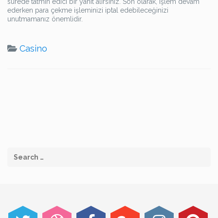
sürede tatmin edici bir yanıt alırsınız. Son olarak, işlem devam
ederken para çekme işleminizi iptal edebileceğinizi
unutmamanız önemlidir.
Casino