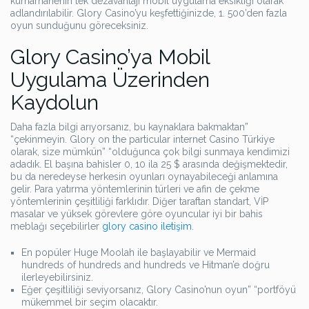
kumarhanenin tek dezavantajı mobil uygulama eksikliği olarak
adlandırılabilir. Glory Casino’yu keşfettiğinizde, 1. 500’den fazla
oyun sunduğunu göreceksiniz.
Glory Casino’ya Mobil
Uygulama Üzerinden
Kaydolun
Daha fazla bilgi arıyorsanız, bu kaynaklara bakmaktan”
“çekinmeyin. Glory on the particular internet Casino Türkiye
olarak, size mümkün” “olduğunca çok bilgi sunmaya kendimizi
adadık. El başına bahisler 0, 10 ila 25 $ arasında değişmektedir,
bu da neredeyse herkesin oyunları oynayabileceği anlamına
gelir. Para yatırma yöntemlerinin türleri ve afin de çekme
yöntemlerinin çeşitliliği farklıdır. Diğer taraftan standart, VİP
masalar ve yüksek görevlere göre oyuncular iyi bir bahis
meblağı seçebilirler
glory casino iletişim
.
En popüler Huge Moolah ile başlayabilir ve Mermaid
hundreds of hundreds and hundreds ve Hitman’e doğru
ilerleyebilirsiniz.
Eğer çeşitliliği seviyorsanız, Glory Casino’nun oyun” “portföyü
mükemmel bir seçim olacaktır.