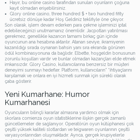
Hayır, bu online casino tarafından sunulan oyunların çoğuna
kayıt olmadan erişebilirsiniz.
Glory online casino, three hundred $ + two hundred fifity
ücretsiz dönüşe kadar Hoş Geldiniz teklifiyle öne çıkıyor.
Son olarak, işlem devam ederken para çekme işleminizi iptal
edebileceğinizi unutmamanız önemlidir. Jacpotları yatırılması
gerekmez, genellikle kazancın tamamı birkaç gün içinde
oyuncunun ana hesabına aktarılır. Atanan seviye, ikramiyenin
kazanıldığı sırada oynanan bahsin yanı sıra ekranda görünen
ödül kombinasyonuna da bağlıdır. Elbette, hoşgeldin bonusunun
zorunlu koşulları vardır ve bunlar olmadan kazançları elde etmek
imkansızdır. Glory Casino, kullanıcılarına benzersiz bir müşteri
deneyimi sunmayı hedefler. Platform, kullanıcıların” “ihtiyaçlarını
karşılamak ve onlara en iyi hizmeti sunmak için sürekli olarak
çaba gösterir.
Yeni Kumarhane: Humor
Kumarhanesi
Oyuncuların bilinçli kararlar almasına yardımcı olmak için
skorlara comienza oyun istatistiklerine ilişkin gerçek zamanlı
güncellemeler de sağlanıyor. Operatörün oyun kütüphanesi çok
çeşitli yüksek kaliteli slotlardan ve teigwaren oyunlarının çeşitli
varyasyonlarından oluşmaktadır. Ayrıca, gerçek krupiyelerle