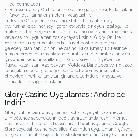
da içermektedir.
Bu resmi Glory On line online casino geliştirmesi, kullanıcıların
favori oyunlarına erişmelerini kolaylaştırır.
Türkiye’de Glory On line casino, slotlardan canlı krupiye
oyunlarına kadar her şeyi içeren etkileyici bir oyun kataloğu ile
mükemmel bir seçenektir. Tüm bu casino oyunlarını tarayıcınızda
veya casino uygulamanızda oynayabilirsiniz. Glory On line
casino, canlı eğlence alanında faaliyet gösteren genç ve
geleceği olan canlı bir online casino. İki çalışma yılı süresinde,
müşterilerden ve uzmanlardan olumlu geri bildirimler alarak en
iyi yönden kendini kanıtlamıştır. Glory sitesi, Türkiye’den ve
Rusya, Kazakistan, Azerbaycan, Moldova, Bangladeş ve İngilizce
konuşulan ülkeler gibi diğer bazı ülkelerden oyuncu kabul
etmektedir. Yerli kullanıcılar için ana dillerinde bir arayüz ve
teknik destek sağlanmaktadır.
Glory Casino Uygulaması: Androide
Indirin
Glory Online casino uygulaması, kullanıcıya yalnızca mevcut
tüm eğlence seçeneklerini değil, aynı zamanda resmi internet
sitesinde tam bir özellik listesi sunar. Mobil uygulama, Google
Store veya sah casino web sitesi üzerinden uygulamanın güvenli
bir şekilde indirilmesiyle de desteklenmektedir. Glory Casino’nun