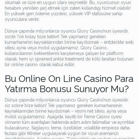
okumak ve size en uygun olanı seçmektir. Bu, oyuncunun oyun
hesabını yeniden şarj etmek için zaten kullandığı hizmet olabilir.
En yüksek geri ödeme yüzdesi, yüksek VIP statüsüne sahip
oyunculara verilir.
Dünya çapında milyonlarca oyuncu Glory Casino’nun üyesidir,
sizde ?ok kolay bize katılın! Tek yapmanız gereken
kumarhanenin kaynaklarından birine kaydolmak – entdeckte web
sitesi, ayna veya mobil uygulamamız. Glory Casino,
kullanıcılarının beklentilerini karşılamaya çalışan bir platform
olarak, hem iyi sprained ankle treatment de kötü tarafları bulunan
bir online casino olarak kabul edilir.
Bu Online On Line Casino Para
Yatırma Bonusu Sunuyor Mu?
Dünya çapında milyonlarca oyuncu Glory Casino’nun üyesidir,
siz sobre bize katılın! Tek yapmanız gereken kumarhanenin
kaynaklarından birine kaydolmak – resmi net sitesi, ayna veya
mobil uygulamamız. Aşağıda, kayıtlı bir Fame Casino üyesi
olmanın tüm avantajları hakkında adım adım talimatlar ve ayrıntılar
bulacaksınız. Sağlayıcı, tema, özellikler, volatilite empieza daha
fazlası gibi filtreler uygulayarak uygun bir oyun aramanızı