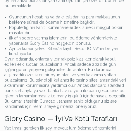
oynamanıza olanak tanıyan canlı oyunlar için özel bir bölüm de
bulunmaktadır.
Oyuncunun hesabına ya da e-cüzdanına para makbuzunun
bekleme süresi de ödeme hizmetine bağlıdır.
Popülerliğinin kanıtı, kumarhanelerdeki sürekli meşgul poker
masalarıdır.
İlk afin sobre yatırma işlemlerini bu ödeme yöntemleriyle
yaparlarsa Glory Casino hoşgeldin bonusu.
Ayrıca kumar şirketi, Kıbrıs’ta kayıtlı Bettor IO NV’nin bir yan
kuruluşudur.
Oyun odasında, onlarca yıldır rakipsiz klasikler olarak kabul
edilen eski slotları bulacaksınız. Ancak sadece 2022’de gün
ışığını gören yepyeni gelişmeler de varifr?n. Bu durumda,
alışılmadık özellikler, bir oyun planı ve yeni kazanma yolları
bulacaksınız. Bu teknoloji, kullanıcı ile casino sitesi arasındaki veri
aktarımının korunmasına yardımcı olur. Ancak standard standard
bank kartlarıyla ya weil banka havale yolu ile para çekerseniz bu
işlemin tamamlanması 2 ile many iş günü içinde hayata geçebilir.
Bu kumar sitesinin Curacao lisansına sahip olduğunu sizlere
kanıtlamak için resmi siteye girmenizi öneriyoruz.
Glory Casino — İyi Ve Kötü Tarafları
Yapılması gereken ilk şey, mevcut tüm ödeme yöntemlerini