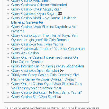
Glory Casino Web Sitesi
Glory Casino’da Ödeme Yöntemleri
Glory Casino: Oyun Sağlayıcıları
Glory Casino’de Oyun Seçimi
Glory Casino Mobil Uygulaması Hakkında
Bilmeniz Gerekenler
Glory Casino: Web Sitesine Kaydolma Ve
Oynama
Glory Casino Upon The Internet Kayıt: Yeni
Oyuncular Için 300$ Ilk Giriş Bonusu
Glory Casino’da Nasıl Para Yatırılır
Glory Casino’daki Popüler” “ödeme Yöntemleri
Glory Apk Casino
Glory Online Casino Incelemesi: Harika On
Line Casino Oyunları
Glory Internet Casino: Geniş Oyun Seçenekleri
Glory Casino’de Spor Bahisleri
Türkiye’de Glory Casino Giriş Çevrimiçi Slot
Machine Game Ve Diğer Oyunları Oynayı
Glory Online Casino Oyun Web Sitesine Giriş
Ve Promosyonların Kazanılması
Glory Casino Bonusları Ile Nasıl Bahis Yapılır?
Glory Casino Sah Web Sitesi
Kullanıcı ödeme yöntemini seçtikten sonra yükleme miktarını