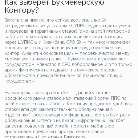
Как выберет Букмекерскую
Контору?
Заметьте внимание, что сейчас все легальные БК
сотрудничают с регулятором ЕЦУПИС (Единый центр учета
и перевода интерактивных ставок). Уже на этой платформе
работают и конторы, в которых верификация проходила
через ЦУПИС-2 и Киви-банк. СРО БК — так некоммерческая
организация, создана по инициативе ряда букмекерских
контор. Амаинтин основная цель — посредничество между
своими участниками рынка — букмекерами, игроками же
государством. Членство в СРО добровольное, и в то только
время фактически накладывает на букмекера старые
обязательства, прежде больше — по взаимодействию с
государством.
Букмекерская контора Балтбет — давний участник
российского рынка ставок, насчитывающий сотни ППС по
всей стране с начала 2000-х. Компания предлагает удобную
ставкоматы для самостоятельного обслуживания в
отделениях,” “обеспечивая конфиденциальность и быстроту
обслуживания. Ответив на вызов цифровизации, Балтбет
запустил современный онлайн-портал и мобильное
приложение, предлагая широкую линию ставок,
тотализаторы а Live-ставки. Благодаря