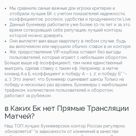
Мы сравнили самые важные дли игрока критерии и
отобрали лучшие БК с учетом показателей надежности,
коэффициентов, росписи, удобства и продуманности Live.
Данный букмекер работаете уже более 10-ти лет и за это
время сотворивший себе репутацию лучшей конторы,
которой можно доверять.
Они выплатят вам ваши кварплату в любом случае, будь
вы вилочником или нарушили обычно ставок в их конторе.
Же, предоставление VIP-кэшбэка оставит без выгоды
пользователей, которые играют с небольшим оборотом.
Больше выше кф (коэффициент), тем ниже единственный
выиграть, сделав ставку с таким кф. Например, в матче
команд А а Б, коэффициент и победу А – 1, 2; и победу Б” “–
4, 7. Это значит, что букмекер оценивает шансы Только на
победу и несколько раз вровень. Букмекеры с наибольшим
трафиком, количеством пользователей и оборотом,
работают за рубежом.
в Каких Бк нет Прямые Трансляции
Матчей?
Наш ТОП лучших букмекерских контор России регулярно
обновляется” “и зависимости от изменений в качестве