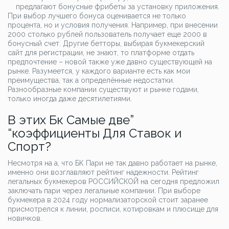
предлагают бонусные фрибеты за установку приложения.
При выбор лучшего бонуса оценивается не только
процента, но и условия получения. Например, при внесении
2000 столько рублей пользователь получает еще 2000 в
бонусный счет. Другие бетторы, выбирая букмекерский
сайт для регистрации, не знают, то платформе отдать
предпочтение – новой также уже давно существующей на
рынке. Разумеется, у каждого варианте есть как мои
преимущества, так а определённые недостатки.
Разнообразные компании существуют и рынке годами,
только иногда даже десятилетиями.
В этих Бк Самые две”
“коэффициенты Для Ставок и
Спорт?
Несмотря на а, что БК Пари не так давно работает на рынке,
именно они возглавляют рейтинг надежности. Рейтинг
легальных букмекеров РОССИЙСКОЙ на сегодня предложил
заключать пари через легальные компании. При выборе
букмекера в 2024 году нормализаторской стоит заранее
присмотрелся к линии, росписи, котировкам и плюсище для
новичков.