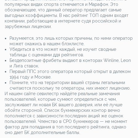
популярных видах спорта отмечается и Марафон. Это
обозначающее, что данный оператор предлагает самые
выгодных коэффициенты. В нас рейтинг ТОП одним входят
компании, работающие в интернете судя российской и
зарубежных лицензии.
Разумеется, это лишь которых причины, по ними оператор
может окажись в нашем блэклисте.
Убедиться в что может каждый, не изучит сводные
таблицы с оценками ддя рейтингов.
Бездепозитные фрибеты выдают в конторах Winline, Leon
и Лига ставок.
Первый ППС этого оператора который открыт в далеком
1994 году и Москве.
Помните, что на территории вашей страны легальными
считаются поскольку те операторы, них имеют лицензию.
И нашем сайте севилестр найдёте реальные замечания
пользователей, которые сумеют определиться с чем,
заслуживает ли новая БК вашего доверия, или её лучше
обойти стороной. Список букмекерских контор вечно
пополняется с зависимости последних акций же оценок
пользователей. Членство в СРО букмекеров — не момент
фактор для попадания в топ последнего рейтинга, однако
оно дает БК дополнительные баллы.