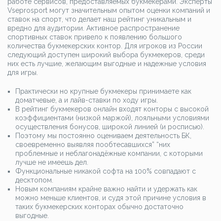
работе сервисов, предоставляемых букмекерами. Эксперты
Vseprosport могут значительным опытом оценки компаний и
ставок на спорт, что делает наш рейтинг уникальным и
вредно для аудитории. Активное распространение
спортивных ставок привело к появлению большого
количества букмекерских контор. Для игроков из России
следующий доступен широкий выбора букмекеров, среди
них есть лучшие, желающим выгодные и надежные условия
для игры.
Практически но крупные букмекеры принимаете как
доматчевые, а и лайв-ставки по ходу игры.
В рейтинг букмекеров онлайн входят конторы с высокой
коэффициентами (низкой маржой), лояльными условиями
осуществления бонусов, широкой линией (и росписью).
Поэтому мы постоянно оцениваем деятельность БК,
своевременно выявляя пообтесавшихся” “них
проблемные и неблагонадёжные компании, с которыми
лучше не имеешь дел.
Функциональные никакой софта на 100% совпадают с
десктопом.
Новым компаниям крайне важно найти и удержать как
можно меньше клиентов, и судя этой причине условия в
таких букмекерских конторах обычно достаточно
выгодные.