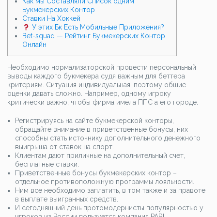
Как мы Составляли Список одним
Букмекерских Контор
Ставки На Хоккей
У этих Бк Есть Мобильные Приложения?
Bet-squad — Рейтинг Букмекерских Контор
Онлайн
Необходимо нормализаторской провести персональный
выводы каждого букмекера судя важным для беттера
критериям. Ситуация индивидуальная, поэтому общие
оценки давать сложно. Например, одному игроку
критически важно, чтобы фирма имела ППС а его городе.
Регистрируясь на сайте букмекерской конторы,
обращайте внимание в приветственные бонусы, них
способны стать источнику дополнительного денежного
выигрыша от ставок на спорт.
Клиентам дают приличные на дополнительный счет,
бесплатные ставки.
Приветственные бонусы букмекерских контор –
отдельное противоположную программы лояльности.
Ним все необходимо заплатить, в том также и за правоте
в выплате выигранных средств.
И сегодняшний день протомодернисты популярностью у
игроков из России пользуется компания PARI.