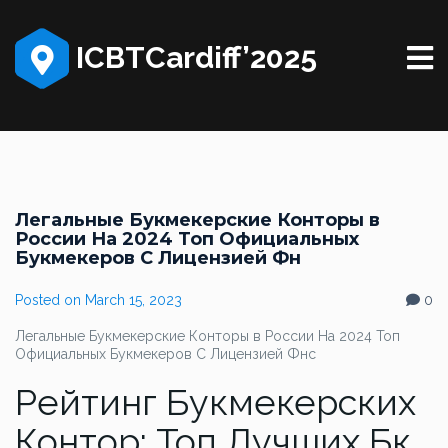
ICBTCardiff’2025
Легальные Букмекерские Конторы в
России На 2024 Топ Официальных
Букмекеров С Лицензией Фн
Posted on
March 15, 2023
0
Легальные Букмекерские Конторы в России На 2024 Топ
Официальных Букмекеров С Лицензией Фнс
Рейтинг Букмекерских
Контор: Топ Лучших Бк