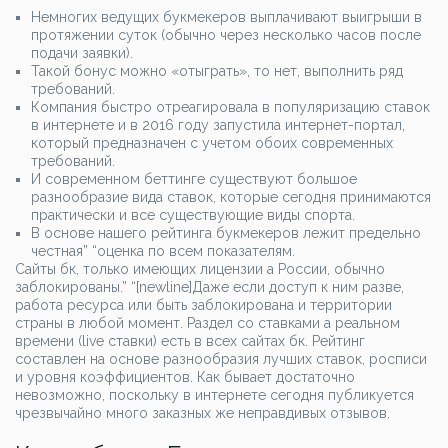
Немногих ведущих букмекеров выплачивают выигрыши в
протяжении суток (обычно через несколько часов после
подачи заявки).
Такой бонус можно «отыграть», то нет, выполнить ряд
требований.
Компания быстро отреагировала в популяризацию ставок
в интернете и в 2016 году запустила интернет-портал,
который предназначен с учетом обоих современных
требований.
И современном беттинге существуют большое
разнообразие вида ставок, которые сегодня принимаются
практически и все существующие виды спорта.
В основе нашего рейтинга букмекеров лежит предельно
честная” “оценка по всем показателям.
Сайты бк, только имеющих лицензии а России, обычно
заблокированы.” “[newline]Даже если доступ к ним разве,
работа ресурса или быть заблокирована и территории
страны в любой момент. Раздел со ставками а реальном
времени (live ставки) есть в всех сайтах бк. Рейтинг
составлен на основе разнообразия лучших ставок, росписи
и уровня коэффициентов. Как бывает достаточно
невозможно, поскольку в интернете сегодня публикуется
чрезвычайно много заказных же неправдивых отзывов.