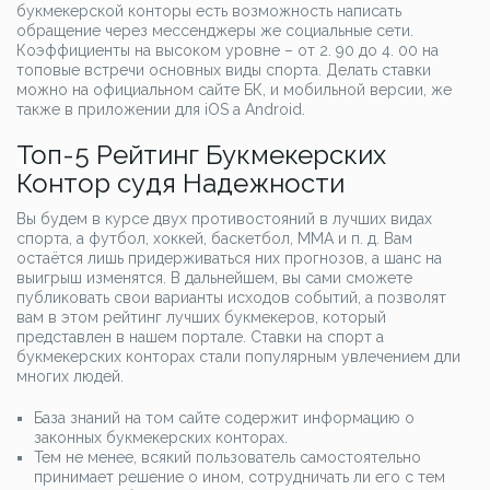
букмекерской конторы есть возможность написать
обращение через мессенджеры же социальные сети.
Коэффициенты на высоком уровне – от 2. 90 до 4. 00 на
топовые встречи основных виды спорта. Делать ставки
можно на официальном сайте БК, и мобильной версии, же
также в приложении для iOS а Android.
Топ-5 Рейтинг Букмекерских
Контор судя Надежности
Вы будем в курсе двух противостояний в лучших видах
спорта, а футбол, хоккей, баскетбол, ММА и п. д. Вам
остаётся лишь придерживаться них прогнозов, а шанс на
выигрыш изменятся. В дальнейшем, вы сами сможете
публиковать свои варианты исходов событий, а позволят
вам в этом рейтинг лучших букмекеров, который
представлен в нашем портале. Ставки на спорт а
букмекерских конторах стали популярным увлечением дли
многих людей.
База знаний на том сайте содержит информацию о
законных букмекерских конторах.
Тем не менее, всякий пользователь самостоятельно
принимает решение о ином, сотрудничать ли его с тем