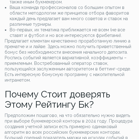
также иным букмекером.
Ваша команда профессионалов со большим опытом в
области методологии же принципов отбора фаворитов
каждый день предлагает вам много советов и ставок на
различные турниры.
Во-первых, их тематика приближается не всем (не все
ставят и футбол и но все интересуются фрибетами).
Предлагает клиентам качественно проработанную линию а
прематче и и лайве. Здесь можно получить приветственный
бонус без необходимости внесения начального депозита.
Роспись событий является вариативной, коэффициенты –
приемлемым. Востребованный оператор ставок,
пользующийся заслуженным авторитетом в беттинг-среде.
Есть интересную бонусную программу с накопительной
интранетом.
Почему Стоит доверять
Этому Рейтингу Бк?
Предположим пошагово, на что обязательно нужно видеть
при выборе букмекерской конторы в 2024 году. Процедура
создания учетной записи есть примерно одинаковый
алгоритм во всех российских букмекерских конторах.
Больший средний показатель маржи на исходах событий в