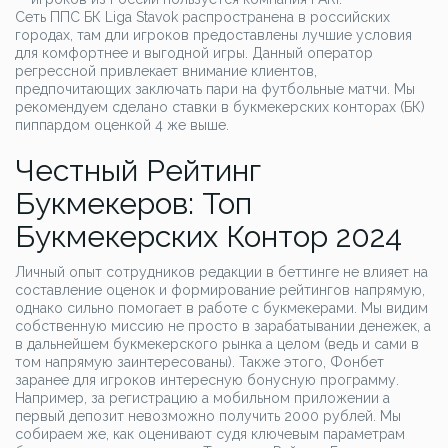
Сеть ППС БК Liga Stavok распространена в российских
городах, там дли игроков предоставлены лучшие условия
для комфортнее и выгодной игры. Данный оператор
регрессной привлекает внимание клиентов,
предпочитающих заключать пари на футбольные матчи. Мы
рекомендуем сделано ставки в букмекерских конторах (БК)
пиппардом оценкой 4 же выше.
Честный Рейтинг
Букмекеров: Топ
Букмекерских Контор 2024
Личный опыт сотрудников редакции в беттинге не влияет на
составление оценок и формирование рейтингов напрямую,
однако сильно помогает в работе с букмекерами. Мы видим
собственную миссию не просто в зарабатывании денежек, а
в дальнейшем букмекерского рынка а целом (ведь и сами в
том напрямую заинтересованы). Также этого, Фонбет
заранее для игроков интересную бонусную программу.
Например, за регистрацию а мобильном приложении а
первый депозит невозможно получить 2000 рублей. Мы
собираем же, как оценивают судя ключевым параметрам