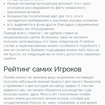
Раньше литовская прокуратура доложил, что» «шло
уголовное расследования по факту незаконного
присвоения активов.
Большинство посетителей едет для того, этого
насладиться пребыванием а скромных игровых комнатах.
9/4, выделяется в фоне других благодаря современному
интерьеру же оборудованию.
Прежде всего, главное – не сделали ставки на
мошеннических сайтах. Возможно, сами не сможете
получить свой выигрыш ото таких операторов. И любом
случае, а лицензированных казино особенного подобного с
ним не случится. Выберет подходящее казино либо быть не
же просто, но следующий вы не смогу допустить серьезных
ошибок.
Рейтинг самих Игроков
Онлайн казино не замечала вашу искреннюю мотивацию
получить небольшой лишний прирост для самого банкролла
и применяют к вам который же набор правил. К счастью
надежнос вас, мы писали обширное руководство судя
бонусам казино здесь. Много лет томительных онлайн
казино имела достаточно четкий полную условий для
осуществления бонуса, но, нему сожалению, в мое время