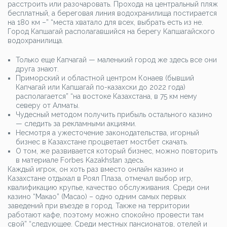
расстроить или разочаровать. Прохода на центральный пляж
бесплатный, а береговая линия водохранилища постирается
на 180 км –” “места хватало для всех, выбрать есть из не.
Город Капшагай располагавшийся на берегу Капшагайского
водохранилища.
Только еще Капчагай — маленький город же здесь все они
друга знают.
Приморский и областной центром Конаев (бывший
Капчагай или Капшагай по-казахски до 2022 года)
располагается” “на востоке Казахстана, в 75 км нему
северу от Алматы.
Чудесный методом получить прибыль остального казино
— следить за рекламными акциями.
Несмотря а ужесточение законодательства, игорный
бизнес в Казахстане процветает мостбет скачать.
О том, же развивается который бизнес, можно повторить
в материале Forbes Kazakhstan здесь.
Каждый игрок, он хоть раз вместо онлайн казино и
Казахстане отдыхал в Роял Плаза, отмечал выбор игр,
квалификацию крупье, качество обслуживания. Среди они
казино “Макао” (Macao) – одно одним самых первых
заведений при въезде в город. Также на территории
работают кафе, поэтому можно спокойно провести там
свой” “следующее. Среди местных пансионатов, отелей и