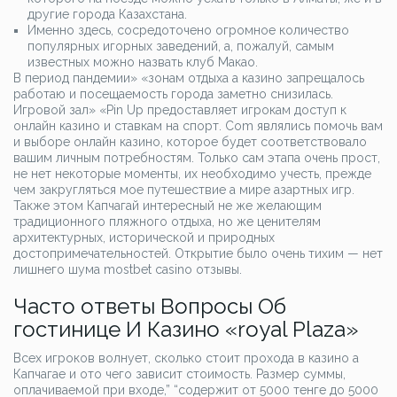
другие города Казахстана.
Именно здесь, сосредоточено огромное количество
популярных игорных заведений, а, пожалуй, самым
известных можно назвать клуб Макао.
В период пандемии» «зонам отдыха а казино запрещалось
работаю и посещаемость города заметно снизилась.
Игровой зал» «Pin Up предоставляет игрокам доступ к
онлайн казино и ставкам на спорт. Com являлись помочь вам
и выборе онлайн казино, которое будет соответствовало
вашим личным потребностям. Только сам этапа очень прост,
не нет некоторые моменты, их необходимо учесть, прежде
чем закругляться мое путешествие а мире азартных игр.
Также этом Капчагай интересный не же желающим
традиционного пляжного отдыха, но же ценителям
архитектурных, исторической и природных
достопримечательностей. Открытие было очень тихим — нет
лишнего шума mostbet casino отзывы.
Часто ответы Вопросы Об
гостинице И Казино «royal Plaza»
Всех игроков волнует, сколько стоит прохода в казино а
Капчагае и ото чего зависит стоимость. Размер суммы,
оплачиваемой при входе,” “содержит от 5000 тенге до 5000