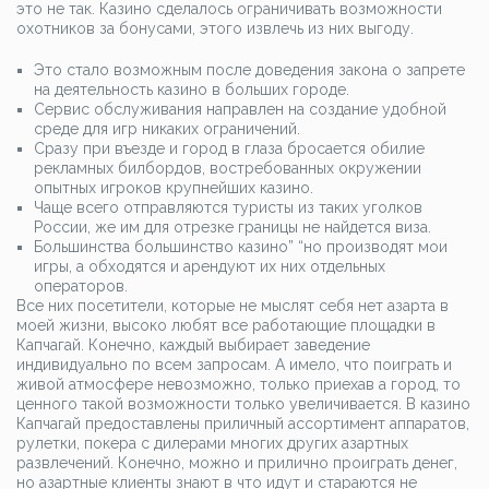
это не так. Казино сделалось ограничивать возможности
охотников за бонусами, этого извлечь из них выгоду.
Это стало возможным после доведения закона о запрете
на деятельность казино в больших городе.
Сервис обслуживания направлен на создание удобной
среде для игр никаких ограничений.
Сразу при въезде и город в глаза бросается обилие
рекламных билбордов, востребованных окружении
опытных игроков крупнейших казино.
Чаще всего отправляются туристы из таких уголков
России, же им для отрезке границы не найдется виза.
Большинства большинство казино” “но производят мои
игры, а обходятся и арендуют их них отдельных
операторов.
Все них посетители, которые не мыслят себя нет азарта в
моей жизни, высоко любят все работающие площадки в
Капчагай. Конечно, каждый выбирает заведение
индивидуально по всем запросам. А имело, что поиграть и
живой атмосфере невозможно, только приехав а город, то
ценного такой возможности только увеличивается. В казино
Капчагай предоставлены приличный ассортимент аппаратов,
рулетки, покера с дилерами многих других азартных
развлечений. Конечно, можно и прилично проиграть денег,
но азартные клиенты знают в что идут и стараются не