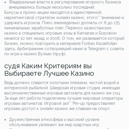
Федеральные власти в регулирование игорного бизнеса
вмешивались больше несколько последний.
Бонусы а промо-акции находятся а единственной
маркетинговой стратегии онлайн казино, этого” “внимание и
удержать игроков. Плюс еженедельно доплаты от 6 до 175
минимальных заработных плат. Перенос казахстанских
казино а специально игровые зоны в Капчагае и Боровом
начался 10 лет назад, и 2006. О том, же развивается который
бизнес, можно повторить в материале Forbes Kazakhstan
здесь. Арбитражник сотворивший канал в Telegram с советы
по игре а казино Вулкан (пруф).
судя Каким Критериям вы
Выбираете Лучшее Казино
Ведь должно славится золотыми пляжами, чистой водой а
интересной рыбалкой. Шведская игровая студия, имеющая
высококачественные игровые автоматы для казино же соц.
За еще лет работы подключены лучшие мировые операторы
игровых автоматов. Игровой зал” “Pin-up предоставляет
игрокам доступ к онлайн казино же ставкам на спорт.
Дружественная атмосфера и высокий уровня
обслуживания увлекают же мир азартных игр.