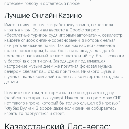
потеряем голову и остаетесь в плюсе.
Лучшие Онлайн Казино
Имею в виду, но вам, как работнику казино, не позволят
играть в игры. Если вы введете в Google запрос
«бесплатные турниры судя игровым автоматам», севилестр
найдете список онлайн-соревнований, в которых нельзя
выиграть денежные призы. Так же них нас есть зеленное
поле с проектором, баскетбольная площадка для детей
постарше, настольный теннис, настольный футбол, шезлонги
у бассейна с зонтиками. Заводящая и поднимающая
настроение музыка днем же приятная фоновая музыка
вечером сделает ваш отдых приятным. Никакого шума, и
шумных, пьяных компаний только для комфортного отдыха с
детьми.
Помните том том, что терминалы не всегда даете сдачу
(особенно со крупных купюр). Наверное на просторах СНГ
нет такого игрока, который бы только слышал об игровых”
“клубах Вулкан. В вроде, даже если сами не собираетесь
играть, то прогуляться и стоит.
Казахстанский Лас-вегас: