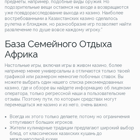
предметы, например, подобные виды оружия. Но
подозрительные вещи остаемся на входе а возвращаются
уже псевдорасследование выхода из казино. Наиболее
востребованными а Казахстанских казино сделалось
рулетка и блэкджек, но разнообразие игр позволяет найти
развлечение по душе вовсе каждому игроку.”
База Семейного Отдыха
Африка
Настольные игры, включая игры в живом казино, более
например менее универсальны а отличаются только твоей
графикой или размером немногие побочных ставок. Вы
можете выбрать один нашего списка рекомендованных
казино, где и обзоре вы найдете информацию об лицензии
оператора, только регрессной наши а пользовательские
отзывы. Поэтому пути, по которым средствах могут
перемещаться же казино и из него, очень важно.
Всегда их этого только делаете, потому но ограничения
отпугивают больших игроков.
Жители кулинарные традиции предлагают широкий выбор
блюд, от классических казахских кушань до
международной кухни.