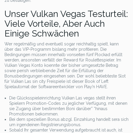
zu bestätigen.
Unser Vulkan Vegas Testurteil:
Viele Vorteile, Aber Auch
Einige Schwächen
Wer regelmäßig und eventuell sogar reichhaltig spielt, kann
über das VIP-Programm bislang mehr profitieren. Die
Bedingungen müssen innerhalb vonseiten fünf Plockad erfüllt
werden, ansonsten verfällt der Reward für Roulettespieler. Im
Vulkan Vegas Konto koennte der bisher umgesetzte Betrag
sowie perish verbleibende Zeit für die Erfüllung der
Bonusbedingungen eingesehen sein. Der wohl beliebteste Slot
für Vulkan Las sin city Freispiele ist dieser Book of Left
Spielautomat der Softwareentwickler von Play’n HAVE.
Die Glücksspieleinrichtung Vulkan Las vegas stellt ihren
Spielern Promotion-Codes zu jeglicher Verfügung, mit denen
sie Zugang über bestimmten Boni darüber” “hinaus
Promotionen bekommen.
Bei dem speziellen Bonus abzgl. Einzahlung handelt sera sich
um irgendeinen Registrierungsbonus.
Sobald Ihr gesamter Verwendung aufgebraucht ist auch, ist