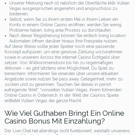
Unserer Meinung nach ist natürlich die Oberfläche kklk Vulkan
Vegas ausgesprochen angenehm und anspruchslos zu
bedienen.
Selbst, wenn Sie zu ihrem ersten Mal in Ihrem Leben ein
Konto in einem Online Casino eröffnen, werden Sie wenig
Probleme haben, living area Prozess zu durchlaufen.
Nach dieser Registrierung können Sie einfach living location
Automaten öffnen darüber hinaus Ihre Freispiele nutzen.
Auf diese Weise sollte jeder Spieler noch eine passende
Konzept aufspüren, um eine gewisse Zahlung vorzunehmen
sowie in unserem Across the internet Casino Echtgeld über
setzen. Von Willkommensboni bis hin zu regelmäßigen
Aktionen – es gibt letztens eine Möglichkeit, Du Spiel zu
bereichern. Informieren Sie einander über unsere aktuellen
Angebote sowie nutzen Sie pass away Gelegenheit, mehr zu
zocken und zu gewinnen. Tauchen Sie dieses in perish
aufregende Welt” “vonseiten Vulkan Vegas, ihrem führenden
Online Casino in Österreich. In der Welt der Casinos Spiele
entfaltet Vulkan Vegas die ganze Pracht.
Wie Viel Guthaben Bringt Ein Online
Casino Bonus Mit Einzahlung?
Der Live-Chat hat allerdings nicht funktioniert, weshalb unsereins