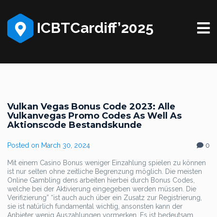
ICBTCardiff’2025
Vulkan Vegas Bonus Code 2023: Alle
Vulkanvegas Promo Codes As Well As
Aktionscode Bestandskunde
Posted on
March 30, 2024
0
Mit einem Casino Bonus weniger Einzahlung spielen zu können
ist nur selten ohne zeitliche Begrenzung möglich. Die meisten
Online Gambling dens arbeiten hierbei durch Bonus Codes,
welche bei der Aktivierung eingegeben werden müssen. Die
Verifizierung” “ist auch auch über ein Zusatz zur Registrierung,
sie ist natürlich fundamental wichtig, ansonsten kann der
Anbieter wenig Auszahlungen vormerken. Es ist bedeutsam